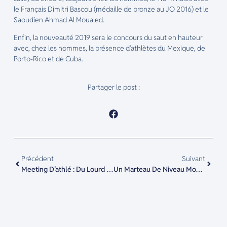
le Français Dimitri Bascou (médaille de bronze au JO 2016) et le
Saoudien Ahmad Al Moualed.
Enfin, la nouveauté 2019 sera le concours du saut en hauteur
avec, chez les hommes, la présence d’athlètes du Mexique, de
Porto-Rico et de Cuba.
Partager le post :
Précédent
Suivant
Meeting D’athlé : Du Lourd Au Lancer Du Marteau
Un Marteau De Niveau Mondial Au Meeting De Forbach Avec Quentin Bigot, Pawel Fajdek, Wojciech Nowicki Et Dilshod Nazarov