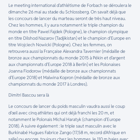
Le meeting international d’athlétisme de Forbach se déroulera le
dimanche 26 mai au stade du Schlossberg. On savait déjà que
les concours de lancer du marteau seront de très haut niveau.
Chez les hommes, il y aura notamment le triple champion du
monde en titre Pawel Fajdek (Pologne), le champion olympique
en titre Dilshod Nazarov (Tadjikistan) et le champion d’Europe en
titre Wojciech Nowicki (Pologne). Chez les femmes, on
retrouvera aussi la Française Alexandra Tavernier (médaille de
bronze aux championnats du monde 2015 à Pékin et d’argent
aux championnats d’Europe 2018 à Berlin) et les Polonaises
Joanna Fiodorow (médaille de bronze aux championnats
d’Europe 2018) et Malwina Kopron (médaille de bronze aux
championnats du monde 2017 à Londres).
Dimitri Bascou sera là
Le concours de lancer du poids masculin vaudra aussi le coup
d’œil avec cinq athlètes qui ont déjà franchi les 20 m, et
notamment le Polonais Michal Haratyk (champion d’Europe
2018). À suivre également : le triple saut masculin avec le
Burkinabé Hugues Fabrice Zango (17,58 m, record d’Afrique en
salle) ou encore, toujours chez les hommes, le 110 m haies avec